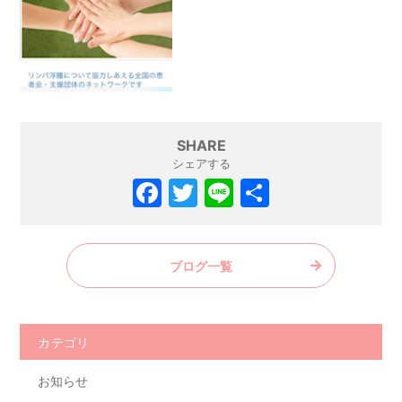
SHARE
シェアする
F
T
Li
共
a
w
n
有
c
itt
e
ブログ一覧
e
er
b
o
カテゴリ
o
お知らせ
k