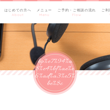
はじめての方へ
メニュー
ご予約・ご相談の流れ
ご利
hp%e7%94%a
8%e4%bf%ae%e
6%ad%a3%e5%
be%8c